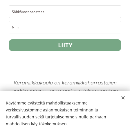
LIITY
Keramiikkakoulu on keramiikkaharrastajien
verkkoyhteisö, jossa opit niin tekemään kuin
myymään keramiikkaasi. Ketunpesässä valmistuu
Käytämme evästeitä mahdollistaaksemme
käsin Vintage-henkistä keramiikkaa
verkkosivustomme asianmukaisen toiminnan ja
turvallisuuden sekä tarjotaksemme sinulle parhaan
mahdollisen käyttökokemuksen.