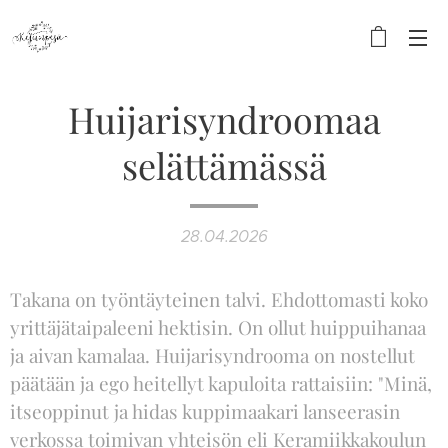
Huijarisyndroomaa
selättämässä
28.04.2026
Takana on työntäyteinen talvi. Ehdottomasti koko
yrittäjätaipaleeni hektisin. On ollut huippuihanaa
ja aivan kamalaa. Huijarisyndrooma on nostellut
päätään ja ego heitellyt kapuloita rattaisiin: "Minä,
itseoppinut ja hidas kuppimaakari lanseerasin
verkossa toimivan yhteisön eli Keramiikkakoulun