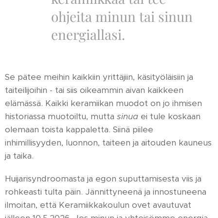
ohjeita minun tai sinun
energiallasi.
Se pätee meihin kaikkiin yrittäjiin, käsityöläisiin ja
taiteilijoihin - tai siis oikeammin aivan kaikkeen
elämässä. Kaikki keramiikan muodot on jo ihmisen
historiassa muotoiltu, mutta
sinua
ei tule koskaan
olemaan toista kappaletta. Siinä piilee
inhimillisyyden, luonnon, taiteen ja aitouden kauneus
ja taika.
Huijarisyndroomasta ja egon suputtamisesta viis ja
rohkeasti tulta päin. Jännittyneenä ja innostuneena
ilmoitan, että Keramiikkakoulun ovet avautuvat
jälleen 10.5.2026. Jos minun ja yhteisömme energia