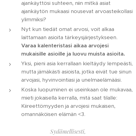
ajankäyttösi suhteen, niin mitkä asiat
ajankäytön mukaasi nousevat arvoasteikollasi
ylimmiksi?
Nyt kun tiedät omat arvosi, voit alkaa
laittamaan asioita tärkeysjärjestykseen.
Varaa kalenteristasi aikaa arvojesi
mukaisille asioille ja luovu muista asioita.
Yksi, pieni asia kerrallaan kieltäydy lempeästi,
mutta jämäkästi asioista, jotka eivät tue sinun
arvojasi, hyvinvointiasi ja unelmaelämääsi.
Koska luopuminen ei useinkaan ole mukavaa,
mieti jokaisella kerralla, mitä saat tilalle:
Kiireettömyyden ja arvojesi mukaisen,
omannäköisen elämän <3.
Sydämellisesti,