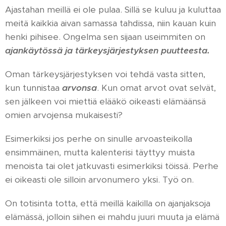
Ajastahan meillä ei ole pulaa. Sillä se kuluu ja kuluttaa
meitä kaikkia aivan samassa tahdissa, niin kauan kuin
henki pihisee. Ongelma sen sijaan useimmiten on
ajankäytössä ja tärkeysjärjestyksen puutteesta.
Oman tärkeysjärjestyksen voi tehdä vasta sitten,
kun tunnistaa
arvonsa
. Kun omat arvot ovat selvät,
sen jälkeen voi miettiä elääkö oikeasti elämäänsä
omien arvojensa mukaisesti?
Esimerkiksi jos perhe on sinulle arvoasteikolla
ensimmäinen, mutta kalenterisi täyttyy muista
menoista tai olet jatkuvasti esimerkiksi töissä. Perhe
ei oikeasti ole silloin arvonumero yksi. Työ on.
On totisinta totta, että meillä kaikilla on ajanjaksoja
elämässä, jolloin siihen ei mahdu juuri muuta ja elämä