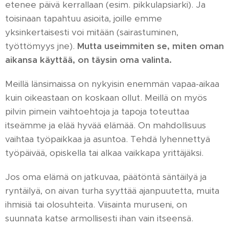
etenee päivä kerrallaan (esim. pikkulapsiarki). Ja
toisinaan tapahtuu asioita, joille emme
yksinkertaisesti voi mitään (sairastuminen,
työttömyys jne).
Mutta useimmiten se, miten oman
aikansa käyttää, on täysin oma valinta.
Meillä länsimaissa on nykyisin enemmän vapaa-aikaa
kuin oikeastaan on koskaan ollut. Meillä on myös
pilvin pimein vaihtoehtoja ja tapoja toteuttaa
itseämme ja elää hyvää elämää. On mahdollisuus
vaihtaa työpaikkaa ja asuntoa. Tehdä lyhennettyä
työpäivää, opiskella tai alkaa vaikkapa yrittäjäksi.
Jos oma elämä on jatkuvaa, päätöntä säntäilyä ja
ryntäilyä, on aivan turha syyttää ajanpuutetta, muita
ihmisiä tai olosuhteita. Viisainta muruseni, on
suunnata katse armollisesti ihan vain itseensä.