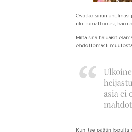
Ovatko sinun unelmasi p
ulottumattomiisi, harma
Miltä sinä haluaisit elä
ehdottomasti muutost
Ulkoine
heijast
asia ei
mahdot
Kun itse päätin lopulta 