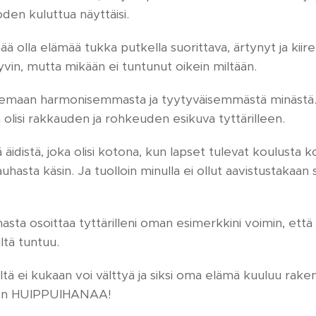
den kuluttua näyttäisi.
ä olla elämää tukka putkella suorittava, ärtynyt ja kiireht
hyvin, mutta mikään ei tuntunut oikein miltään.
veilemaan harmonisemmasta ja tyytyväisemmästä minästä.
 olisi rakkauden ja rohkeuden esikuva tyttärilleen.
äidistä, joka olisi kotona, kun lapset tulevat koulusta koti
asta käsin. Ja tuolloin minulla ei ollut aavistustakaan si
ta osoittaa tyttärilleni oman esimerkkini voimin, että 
ltä tuntuu.
tä ei kukaan voi välttyä ja siksi oma elämä kuuluu rakent
se on HUIPPUIHANAA!