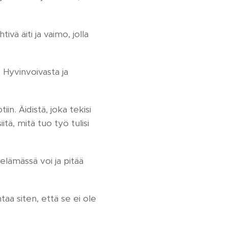
ivä äiti ja vaimo, jolla
 Hyvinvoivasta ja
in. Äidistä, joka tekisi
itä, mitä tuo työ tulisi
elämässä voi ja pitää
aa siten, että se ei ole