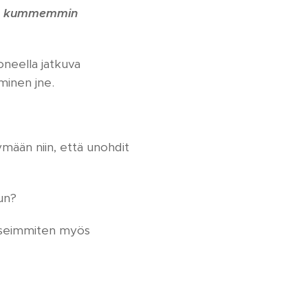
a se kummemmin
koneella jatkuva
aminen jne.
ymään niin, että unohdit
lun?
t useimmiten myös