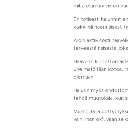
miltä elämäni viiden vuo
En totisesti halunnut enä
kaikki oli näennäisesti 
Aloin aktiivisesti haa
terveestä naisesta, joka
Haaveilin kiireettömästä 
unelmatöitään kotoa, rauh
olemaan.
Halusin myös ehdottomas
tehdä muutoksia, kun si
Murheilta ja pettymyksil
vain "ihan ok", vaan 