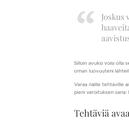
Joskus v
haaveit
aavistu
Silloin avuksi voisi olla
oman luovuuteni lähteill
Varaa näille tehtäville a
pieni varoituksen sana: 
Tehtäviä ava