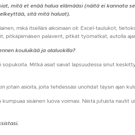
i asiat, mitä et enää halua elämääsi (näitä ei kannat
elkeyttää, sitä mitä haluat).
ällainen, mikä itselläni aikoinaan oli: Excel-taulukot, tieto
, pitkäpiimäisen palaverit, pitkät työmatkat, autolla aj
ennen kouluikää ja alaluokilla?
 sopukoita. Mitkä asiat saivat lapsuudessa sinut keskitt
in jotain asioita, joita tehdessäsi unohdat täysin ajan ku
a kumpuaa sisäinen luova voimasi. Niistä jutuista nauti
ksistasi.