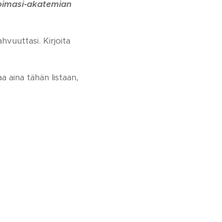
oimasi-akatemian
hvuuttasi. Kirjoita
a aina tähän listaan,