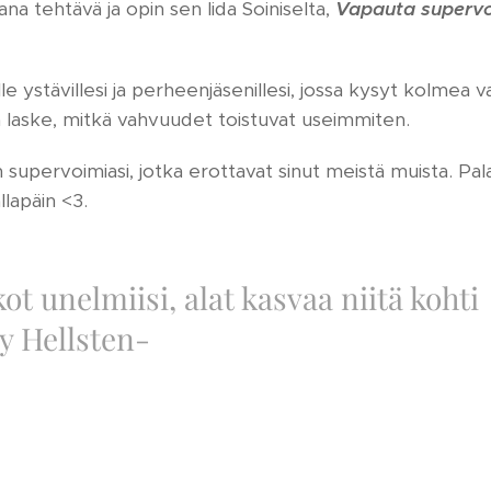
na tehtävä ja opin sen Iida Soiniselta,
Vapauta superv
lle ystävillesi ja perheenjäsenillesi, jossa kysyt kolmea va
ja laske, mitkä vahvuudet toistuvat useimmiten.
supervoimiasi, jotka erottavat sinut meistä muista. Pala
llapäin <3.
ot unelmiisi, alat kasvaa niitä kohti
 Hellsten-