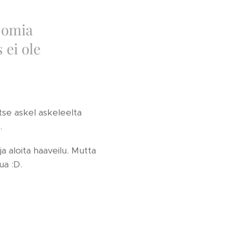
a omia
 ei ole
itse askel askeleelta
.
ja aloita haaveilu. Mutta
ua :D.