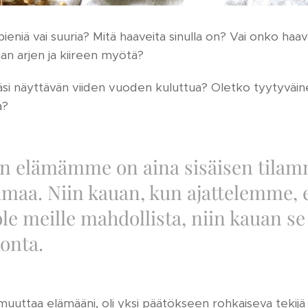
ieniä vai suuria? Mitä haaveita sinulla on? Vai onko ha
an arjen ja kiireen myötä?
mäsi näyttävän viiden vuoden kuluttua? Oletko tyytyväine
a?
n elämämme on aina sisäisen tila
umaa. Niin kauan, kun ajattelemme, e
 ole meille mahdollista, niin kauan se
onta.
muuttaa elämääni, oli yksi päätökseen rohkaiseva tekijä ju