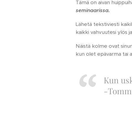
Tämä on aivan huippuiha
seminaarissa.
Lähetä tekstiviesti kaiki
kaikki vahvuutesi ylös 
Näistä kolme ovat sinun 
kun olet epävarma tai a
Kun usk
-Tommy