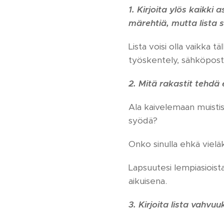
1. Kirjoita ylös kaikk
märehtiä, mutta lista s
Lista voisi olla vaikka t
työskentely, sähköpostit
2. Mitä rakastit tehdä 
Ala kaivelemaan muistisi
syödä?
Onko sinulla ehkä vieläk
Lapsuutesi lempiasioist
aikuisena.
3. Kirjoita lista vahvuu