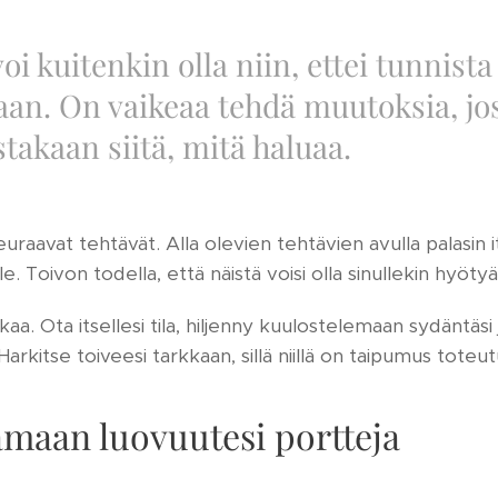
oi kuitenkin olla niin, ettei tunnist
aan. On vaikeaa tehdä muutoksia, jos
stakaan siitä, mitä haluaa.
 seuraavat tehtävät. Alla olevien tehtävien avulla palasin 
e. Toivon todella, että näistä voisi olla sinullekin hyötyä
ikaa. Ota itsellesi tila, hiljenny kuulostelemaan sydäntäsi 
Harkitse toiveesi tarkkaan, sillä niillä on taipumus toteut
amaan luovuutesi portteja