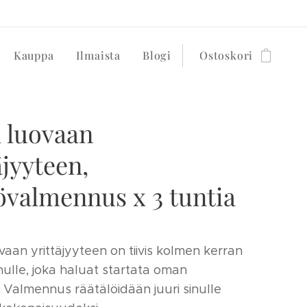
Kauppa
Ilmaista
Blogi
Ostoskori
l luovaan
äjyyteen,
övalmennus x 3 tuntia
vaan yrittäjyyteen on tiivis kolmen kerran
inulle, joka haluat startata oman
. Valmennus räätälöidään juuri sinulle