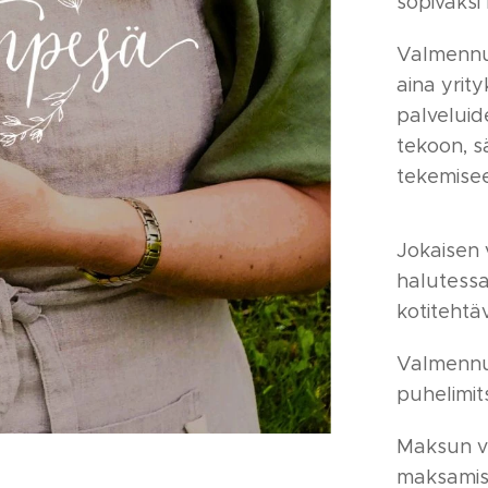
sopivaksi
Valmennu
aina yrit
palveluid
tekoon, s
tekemise
Jokaisen 
halutessa
kotitehtäv
Valmennu
puhelimit
Maksun vo
maksamist