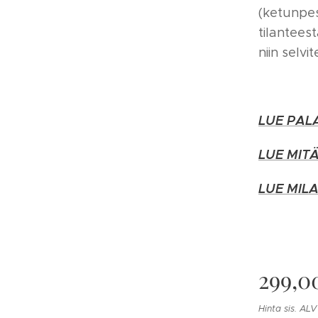
(ketunpe
tilanteest
niin selvi
LUE PAL
LUE MIT
LUE MIL
299,0
Hinta sis. ALV