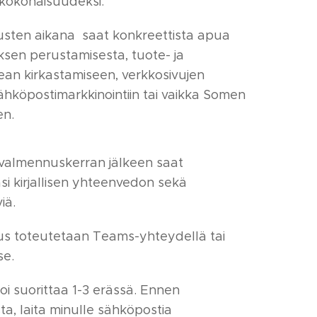
 kokonaisuudeksi.
sten aikana saat konkreettista apua
yksen perustamisesta, tuote- ja
ean kirkastamiseen, verkkosivujen
ähköpostimarkkinointiin tai vaikka Somen
en.
valmennuskerran jälkeen saat
si kirjallisen yhteenvedon sekä
iä.
s toteutetaan Teams-yhteydellä tai
se.
i suorittaa 1-3 erässä. Ennen
a, laita minulle sähköpostia