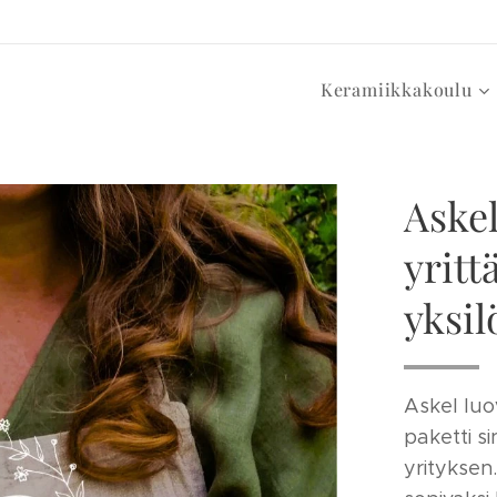
Keramiikkakoulu
Aske
yritt
yksil
Askel luo
paketti s
yrityksen