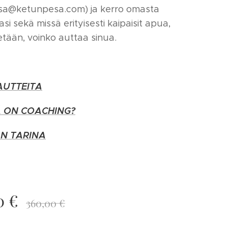
sa@ketunpesa.com) ja kerro omasta
asi sekä missä erityisesti kaipaisit apua,
tetään, voinko auttaa sinua.
AUTTEITA
Ä ON COACHING?
AN TARINA
0
€
360,00
€