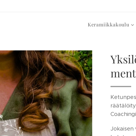
Keramiikkakoulu
Yksi
mento
Ketunpesä
räätälöit
Coachingi
Jokaisen 