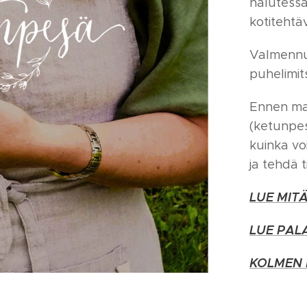
halutessa
kotitehtäv
Valmennu
puhelimit
Ennen mak
(ketunpes
kuinka vo
ja tehdä 
LUE MIT
LUE PAL
KOLMEN