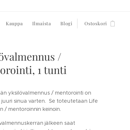
Kauppa
Ilmaista
Blogi
Ostoskori
lövalmennus /
rointi, 1 tunti
n yksilövalmennus / mentorointi on
y juuri sinua varten. Se toteutetaan Life
n / mentoroinnin keinoin.
valmennuskerran jälkeen saat