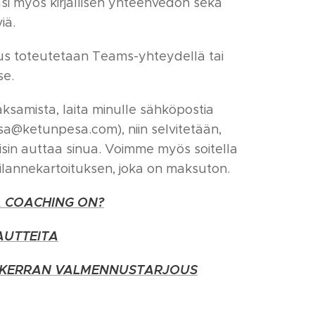
si myös kirjallisen yhteenvedon sekä
iä.
s toteutetaan Teams-yhteydellä tai
se.
samista, laita minulle sähköpostia
a@ketunpesa.com), niin selvitetään,
isin auttaa sinua. Voimme myös soitella
tilannekartoituksen, joka on maksuton.
Ä COACHING ON?
AUTTEITA
 KERRAN VALMENNUSTARJOUS